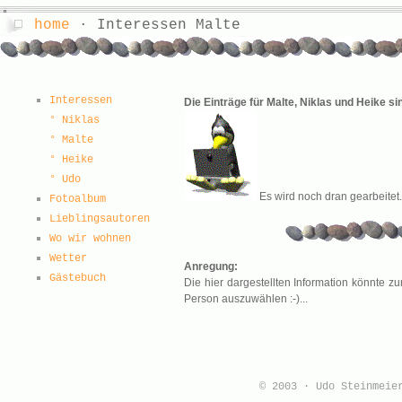
home
· Interessen Malte
Interessen
Die Einträge für Malte, Niklas und Heike sin
° Niklas
° Malte
° Heike
° Udo
Es wird noch dran gearbeitet.
Fotoalbum
Lieblingsautoren
Wo wir wohnen
Wetter
Anregung:
Gästebuch
Die hier dargestellten Information könnte z
Person auszuwählen :-)...
© 2003 · Udo Steinmei