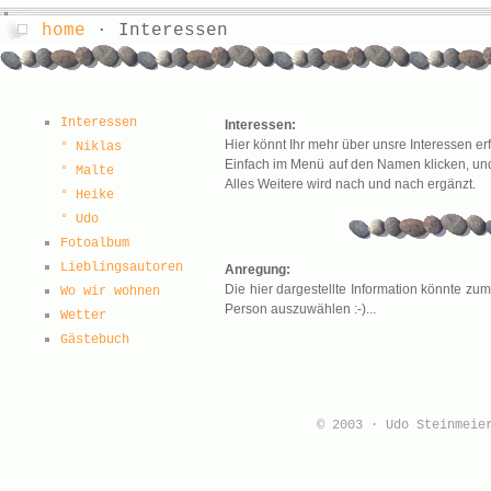
home
· Interessen
Interessen
Interessen:
Hier könnt Ihr mehr über unsre Interessen erfa
° Niklas
Einfach im Menü auf den Namen klicken, und
° Malte
Alles Weitere wird nach und nach ergänzt.
° Heike
° Udo
Fotoalbum
Lieblingsautoren
Anregung:
Die hier dargestellte Information könnte zu
Wo wir wohnen
Person auszuwählen :-)...
Wetter
Gästebuch
© 2003 · Udo Steinmei