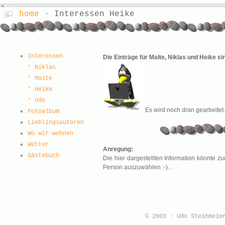
home
· Interessen Heike
Interessen
Die Einträge für Malte, Niklas und Heike sin
° Niklas
° Malte
° Heike
° Udo
Es wird noch dran gearbeitet.
Fotoalbum
Lieblingsautoren
Wo wir wohnen
Wetter
Anregung:
Gästebuch
Die hier dargestellten Information könnte z
Person auszuwählen :-)...
© 2003 · Udo Steinmei